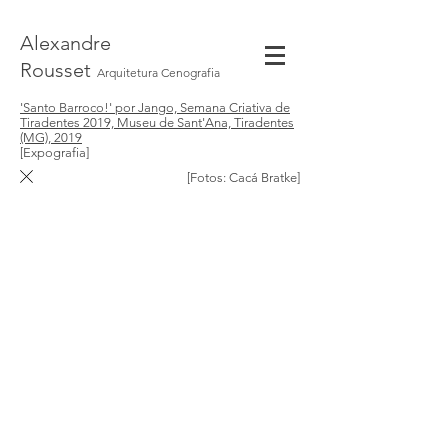
Alexandre
Rousset
Arquitetura Cenografia
'Santo Barroco!' por Jango, Semana Criativa de
Tiradentes 2019, Museu de Sant'Ana, Tiradentes
(MG), 2019
[Expografia]
[Fotos: Cacá Bratke]